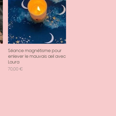
Séance magnétisme pour
Aperçu rapide
enlever le mauvais œil avec
Laura
Prix
70,00 €