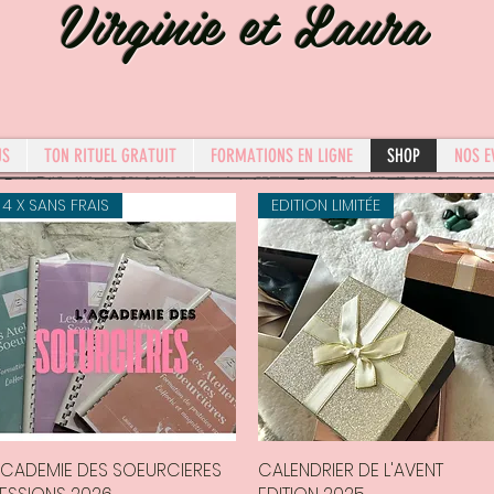
Virginie et Laura
US
TON RITUEL GRATUIT
FORMATIONS EN LIGNE
SHOP
NOS E
4 X SANS FRAIS
EDITION LIMITÉE
CADEMIE DES SOEURCIERES
Aperçu rapide
CALENDRIER DE L'AVENT
Aperçu rapide