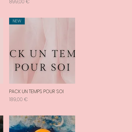
Prix
899,00 €
NEW
PACK UN TEMPS POUR SOI
Aperçu rapide
Prix
189,00 €