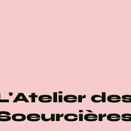
L'Atelier de
Soeurcière