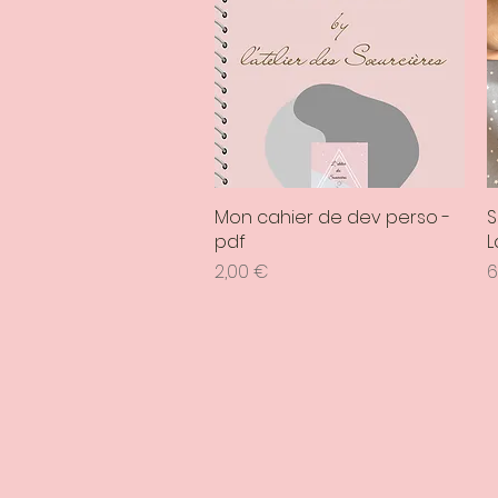
Mon cahier de dev perso -
Aperçu rapide
S
pdf
L
Prix
P
2,00 €
6