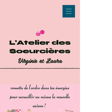
L'Atelier des
Soeurcières
Virginie et Laura