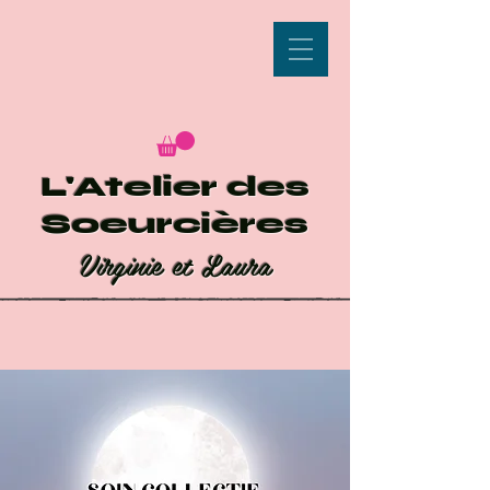
L'Atelier des
Soeurcières
Virginie et Laura