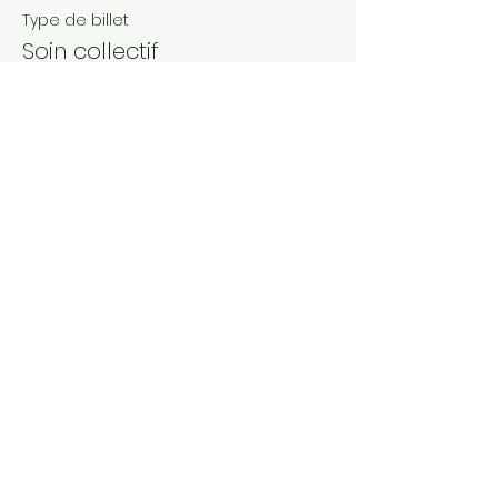
Type de billet
Soin collectif
Plus d'info
Prix
11,00 €
+ 0,28 € de frais de billetterie
Partager cet événement
© 2023 by Scarves