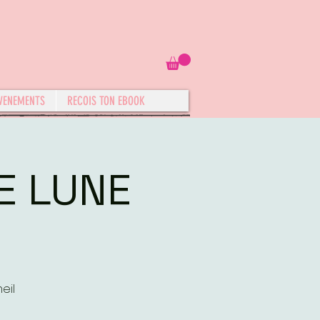
VENEMENTS
RECOIS TON EBOOK
E LUNE
eil