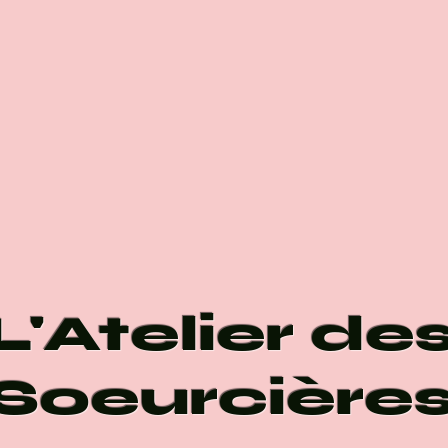
L'Atelier de
Soeurcière