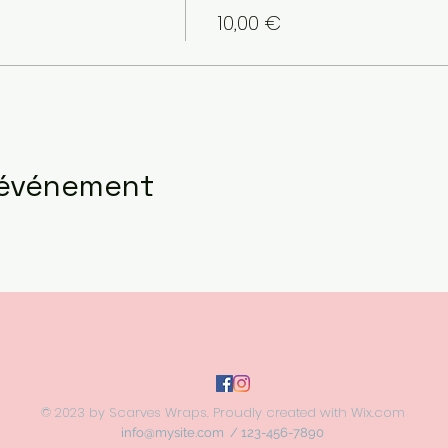
10,00 €
 événement
© 2023 by Scarves Wraps. Proudly created with
Wix.com
info@mysite.com
/ 123-456-7890