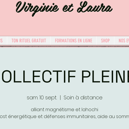
Virginie et Laura
US
TON RITUEL GRATUIT
FORMATIONS EN LIGNE
SHOP
NOS E
COLLECTIF PLEIN
sam. 10 sept.
  |  
Soin à distance
alliant magnétisme et lahochi
ost énergétique et défenses immunitaires, aide au somm