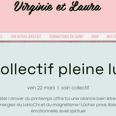
Virginie et Laura
US
TON RITUEL GRATUIT
FORMATIONS EN LIGNE
SHOP
NOS E
ollectif pleine l
ven. 22 mars
  |  
soin collectif
êter l arriver du printemps offre toi une séance bien êtr
nergies du LaHoChi et du magnétisme ! Lâcher prise, libé
émotionnelle, éveil spirituel