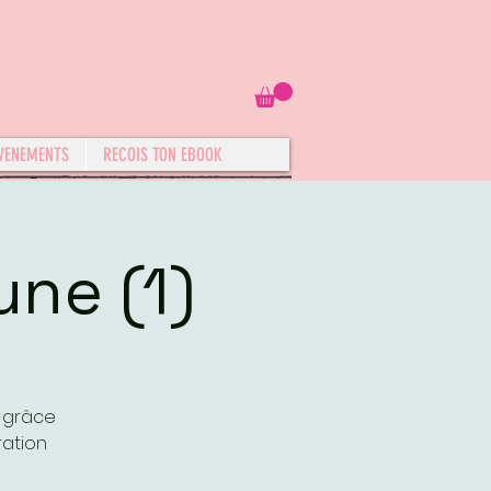
VENEMENTS
RECOIS TON EBOOK
une (1)
e grâce
ration