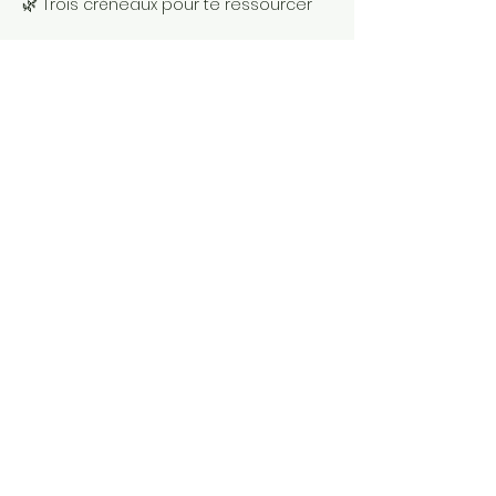
🌿 Trois créneaux pour te ressourcer
🕉️ Matin (9h30 - 13h30)
Voyage sonore & Atelier lâcher prise 
Afficher plus
Partager cet événement
© 2023 by Scarves
Wraps. Proudly created with