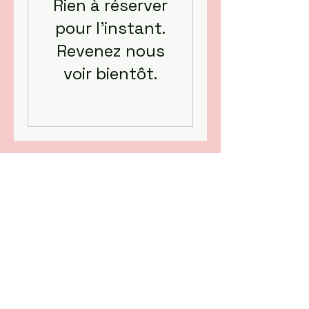
Rien à réserver
pour l'instant.
Revenez nous
voir bientôt.
© 2023 by Scarves
Wraps. Proudly created with
Wix.com
info@mysite.com
/
123-456-7890